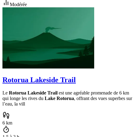
Modérée
Rotorua Lakeside Trail
Le
Rotorua Lakeside Trail
est une agréable promenade de 6 km
qui longe les rives du
Lake Rotorua
, offrant des vues superbes sur
l’eau, la vill
6
km
1.5
à
2
h