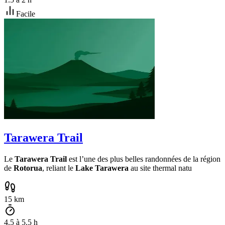
Facile
Tarawera Trail
Le
Tarawera Trail
est l’une des plus belles randonnées de la région
de
Rotorua
, reliant le
Lake Tarawera
au site thermal natu
15
km
4.5
à
5.5
h