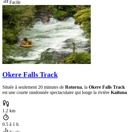
Facile
Okere Falls Track
Située à seulement 20 minutes de
Rotorua
, la
Okere Falls Track
est une courte randonnée spectaculaire qui longe la rivière
Kaituna
1.2
km
0.5
à
1
h