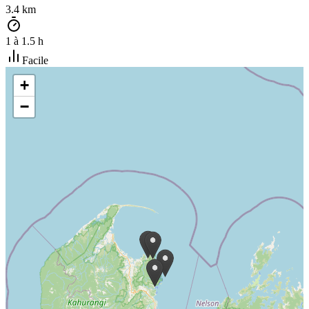
3.4
km
1
à
1.5
h
Facile
+
−