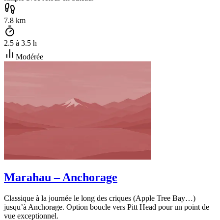
7.8
km
2.5
à
3.5
h
Modérée
Marahau – Anchorage
Classique à la journée le long des criques (Apple Tree Bay…)
jusqu’à Anchorage. Option boucle vers Pitt Head pour un point de
vue exceptionnel.