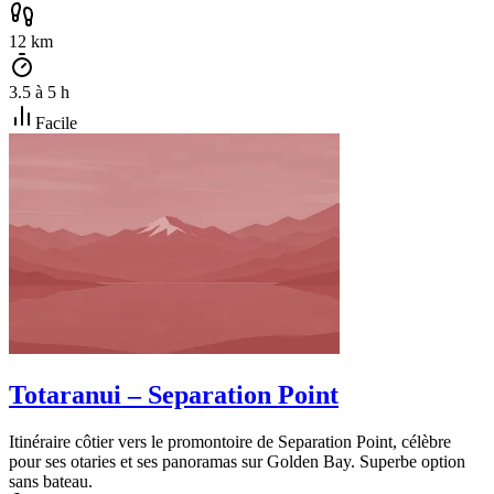
12
km
3.5
à
5
h
Facile
Totaranui – Separation Point
Itinéraire côtier vers le promontoire de Separation Point, célèbre
pour ses otaries et ses panoramas sur Golden Bay. Superbe option
sans bateau.