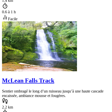
1.4
km
0.6
à
1
h
Facile
McLean Falls Track
Sentier ombragé le long d’un ruisseau jusqu’à une haute cascade
encaissée, ambiance mousse et fougères.
2.2
km