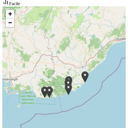
Facile
+
−