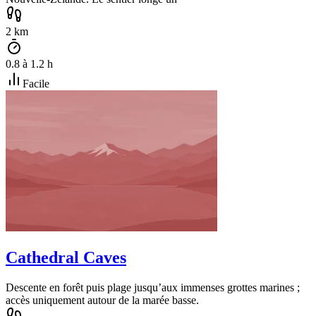
2
km
0.8
à
1.2
h
Facile
Cathedral Caves
Descente en forêt puis plage jusqu’aux immenses grottes marines ;
accès uniquement autour de la marée basse.