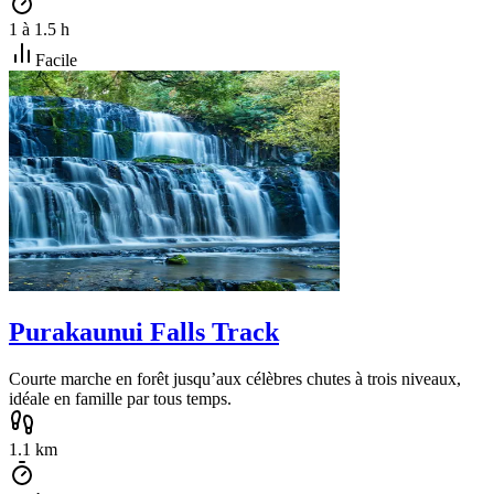
1
à
1.5
h
Facile
Purakaunui Falls Track
Courte marche en forêt jusqu’aux célèbres chutes à trois niveaux,
idéale en famille par tous temps.
1.1
km