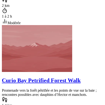
2
km
1
à
2
h
Modérée
Curio Bay Petrified Forest Walk
Promenade vers la forêt pétrifiée et les points de vue sur la baie ;
rencontres possibles avec dauphins d’Hector et manchots.