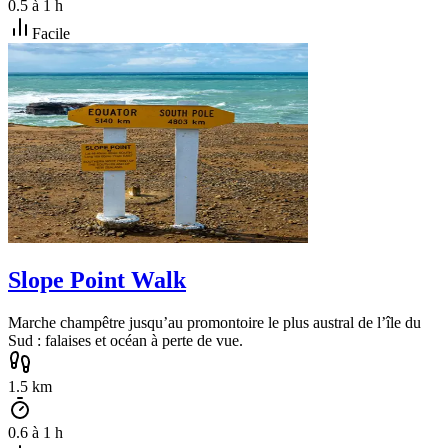
0.5
à
1
h
Facile
Slope Point Walk
Marche champêtre jusqu’au promontoire le plus austral de l’île du
Sud : falaises et océan à perte de vue.
1.5
km
0.6
à
1
h