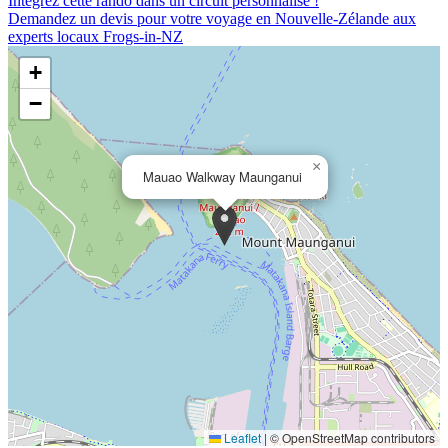
Intégrez cette rando dans un circuit personnalisé !
Demandez un devis pour votre voyage en Nouvelle-Zélande aux
experts locaux Frogs-in-NZ
+
−
×
Mauao Walkway Maunganui
Leaflet
|
© OpenStreetMap contributors