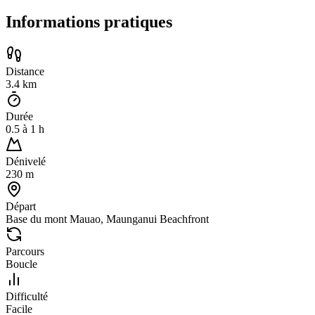
Informations pratiques
Distance
3.4
km
Durée
0.5
à
1
h
Dénivelé
230
m
Départ
Base du mont Mauao, Maunganui Beachfront
Parcours
Boucle
Difficulté
Facile