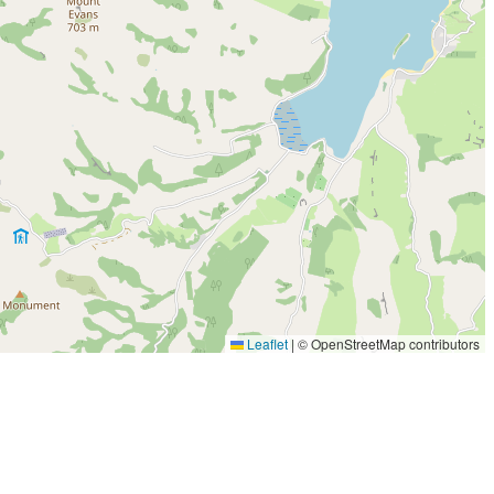
Leaflet
|
© OpenStreetMap contributors