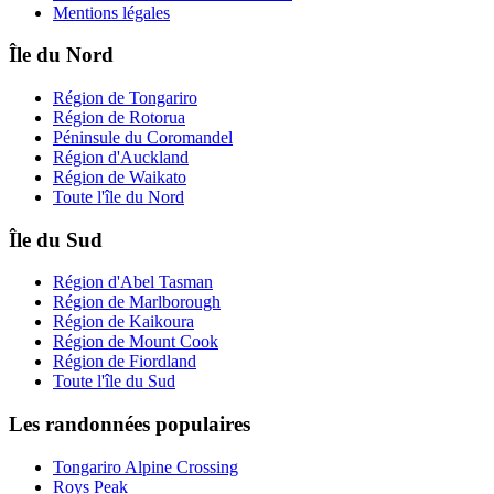
Mentions légales
Île du Nord
Région de Tongariro
Région de Rotorua
Péninsule du Coromandel
Région d'Auckland
Région de Waikato
Toute l'île du Nord
Île du Sud
Région d'Abel Tasman
Région de Marlborough
Région de Kaikoura
Région de Mount Cook
Région de Fiordland
Toute l'île du Sud
Les randonnées populaires
Tongariro Alpine Crossing
Roys Peak