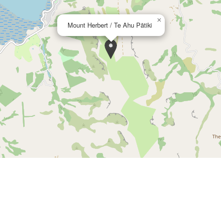
×
Mount Herbert / Te Ahu Pātiki