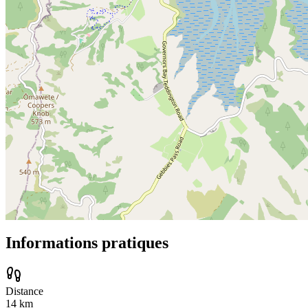
Informations pratiques
Distance
14
km