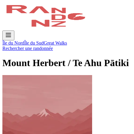
Île du Nord
Île du Sud
Great Walks
Rechercher une randonnée
Mount Herbert / Te Ahu Pātiki