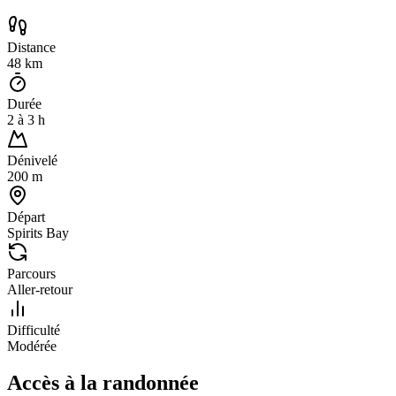
Distance
48
km
Durée
2
à
3
h
Dénivelé
200
m
Départ
Spirits Bay
Parcours
Aller-retour
Difficulté
Modérée
Accès à la randonnée