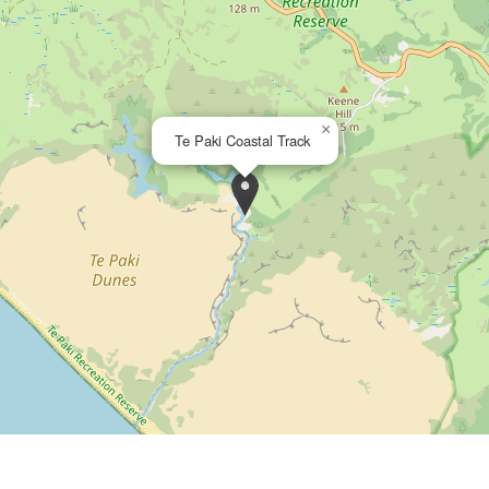
×
Te Paki Coastal Track