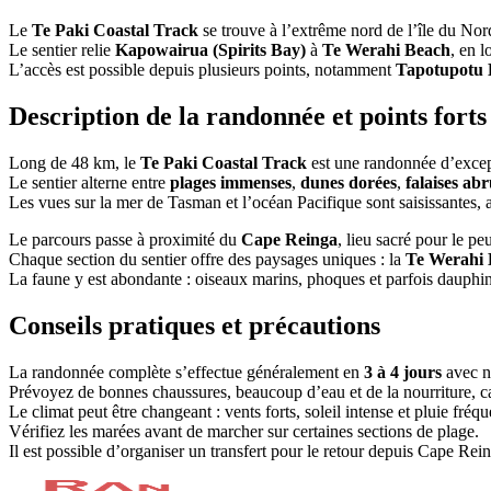
Le
Te Paki Coastal Track
se trouve à l’extrême nord de l’île du Nor
Le sentier relie
Kapowairua (Spirits Bay)
à
Te Werahi Beach
, en 
L’accès est possible depuis plusieurs points, notamment
Tapotupotu
Description de la randonnée et points forts
Long de 48 km, le
Te Paki Coastal Track
est une randonnée d’except
Le sentier alterne entre
plages immenses
,
dunes dorées
,
falaises ab
Les vues sur la mer de Tasman et l’océan Pacifique sont saisissantes
Le parcours passe à proximité du
Cape Reinga
, lieu sacré pour le p
Chaque section du sentier offre des paysages uniques : la
Te Werahi 
La faune y est abondante : oiseaux marins, phoques et parfois dauphin
Conseils pratiques et précautions
La randonnée complète s’effectue généralement en
3 à 4 jours
avec n
Prévoyez de bonnes chaussures, beaucoup d’eau et de la nourriture, ca
Le climat peut être changeant : vents forts, soleil intense et pluie fréqu
Vérifiez les marées avant de marcher sur certaines sections de plage.
Il est possible d’organiser un transfert pour le retour depuis Cape Rei