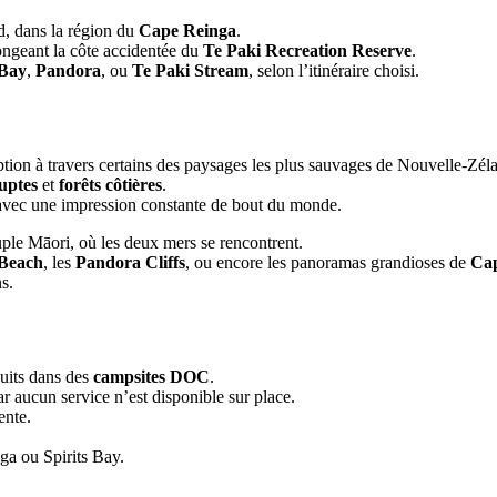
d, dans la région du
Cape Reinga
.
longeant la côte accidentée du
Te Paki Recreation Reserve
.
 Bay
,
Pandora
, ou
Te Paki Stream
, selon l’itinéraire choisi.
ion à travers certains des paysages les plus sauvages de Nouvelle-Zél
ruptes
et
forêts côtières
.
, avec une impression constante de bout du monde.
euple Māori, où les deux mers se rencontrent.
Beach
, les
Pandora Cliffs
, ou encore les panoramas grandioses de
Cap
s.
uits dans des
campsites DOC
.
r aucun service n’est disponible sur place.
ente.
nga ou Spirits Bay.