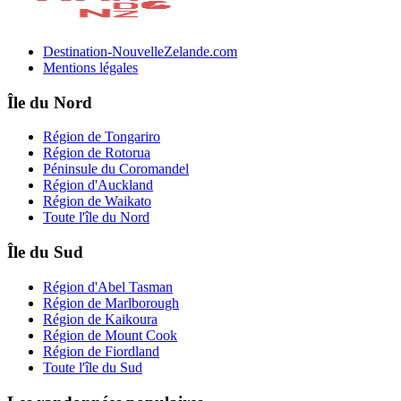
Destination-NouvelleZelande.com
Mentions légales
Île du Nord
Région de Tongariro
Région de Rotorua
Péninsule du Coromandel
Région d'Auckland
Région de Waikato
Toute l'île du Nord
Île du Sud
Région d'Abel Tasman
Région de Marlborough
Région de Kaikoura
Région de Mount Cook
Région de Fiordland
Toute l'île du Sud