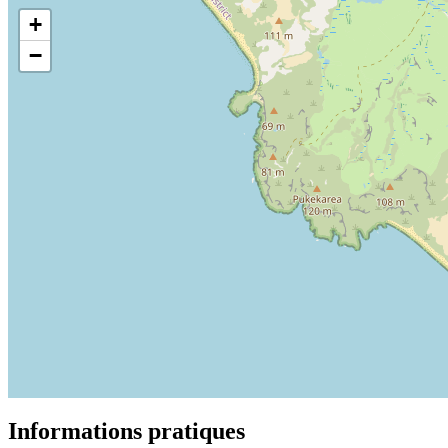
+
−
Informations pratiques