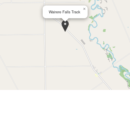
×
Wairere Falls Track