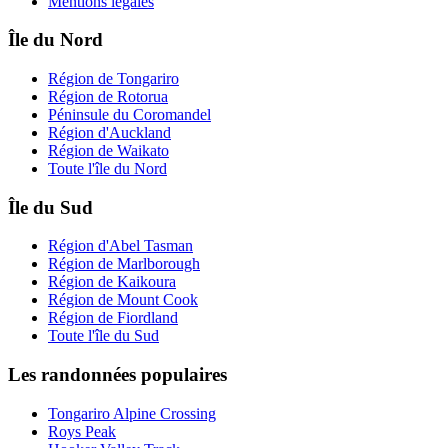
Mentions légales
Île du Nord
Région de Tongariro
Région de Rotorua
Péninsule du Coromandel
Région d'Auckland
Région de Waikato
Toute l'île du Nord
Île du Sud
Région d'Abel Tasman
Région de Marlborough
Région de Kaikoura
Région de Mount Cook
Région de Fiordland
Toute l'île du Sud
Les randonnées populaires
Tongariro Alpine Crossing
Roys Peak