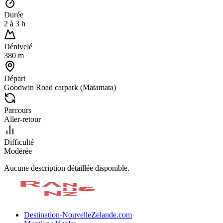
Durée
2
à
3
h
Dénivelé
380
m
Départ
Goodwin Road carpark (Matamata)
Parcours
Aller-retour
Difficulté
Modérée
Aucune description détaillée disponible.
Destination-NouvelleZelande.com