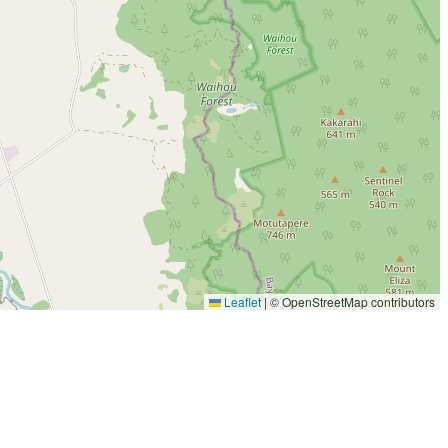
Leaflet
|
© OpenStreetMap contributors